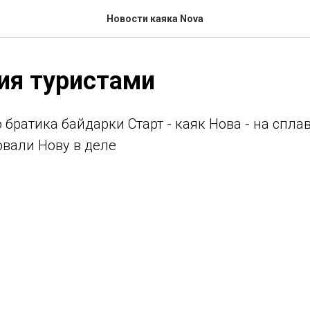
Новости каяка Nova
ия туристами
братика байдарки Старт - каяк Нова - на спл
овали Нову в деле